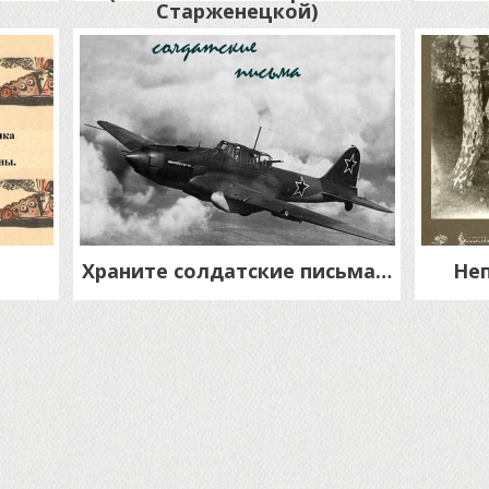
Старженецкой)
Храните солдатские письма…
Неп