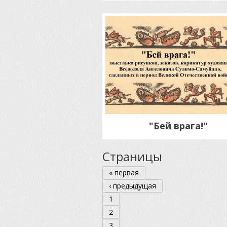
"Бей врага!"
Страницы
« первая
‹ предыдущая
1
2
3