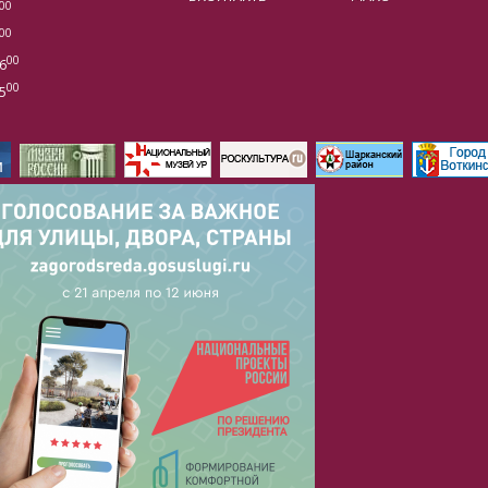
00
00
00
6
00
5