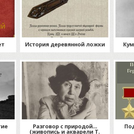
ет
История деревянной ложки
Кум
тие
Разговор с природой...
Под
(живопись и акварели Т.