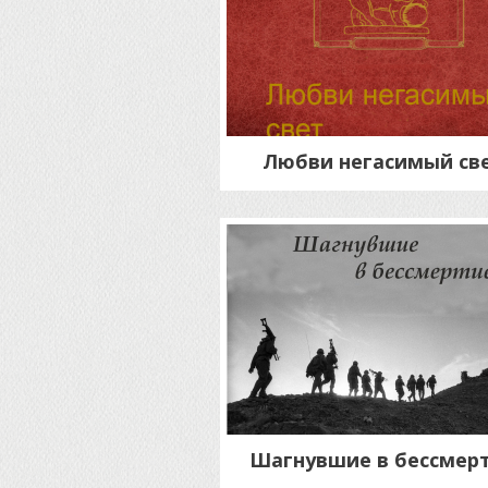
Любви негасимый св
Шагнувшие в бессмер