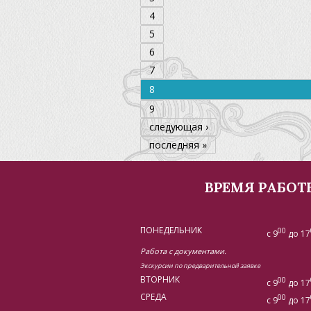
4
5
6
7
8
9
следующая ›
последняя »
ВРЕМЯ РАБОТ
ПОНЕДЕЛЬНИК
00
с 9
до 17
Работа с документами.
Экскурсии по предварительной заявке
ВТОРНИК
00
с 9
до 17
СРЕДА
00
с 9
до 17