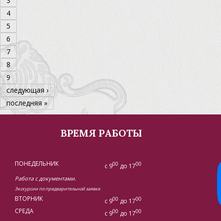
3
4
5
6
7
8
9
следующая ›
последняя »
ВРЕМЯ РАБОТЫ
ПОНЕДЕЛЬНИК
00
00
с 9
до 17
Работа с документами.
Экскурсии по предварительной заявке
ВТОРНИК
00
00
с 9
до 17
СРЕДА
00
00
с 9
до 17