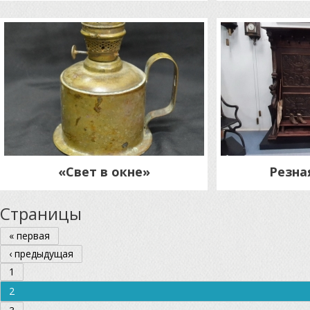
«Свет в окне»
Резна
Страницы
« первая
‹ предыдущая
1
2