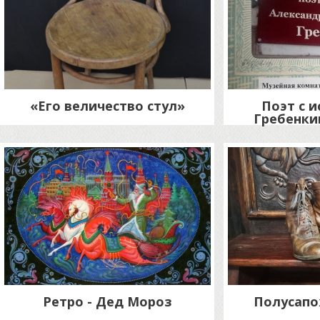
«Его величество стул»
Поэт с и
Гребенкин
Ретро - Дед Мороз
Полусапо