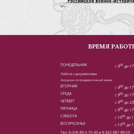
Российское военно-историч
ВРЕМЯ РАБОТ
ПОНЕДЕЛЬНИК
00
с 9
до 17
Работа с документами.
Экскурсии по предварительной заявке
ВТОРНИК
00
с 9
до 17
СРЕДА
00
с 9
до 17
ЧЕТВЕРГ
00
с 9
до 20
ПЯТНИЦА
00
с 9
до 17
СУББОТА
00
с 10
до 1
ВОСКРЕСЕНЬЕ
00
с 10
до 1
Тел: 8 (34145) 5-15-93 и 8-922-687-99-59