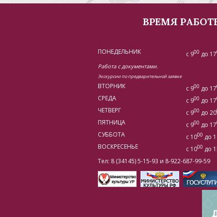
ВРЕМЯ РАБОТ
ПОНЕДЕЛЬНИК
00
с 9
до 17
Работа с документами.
Экскурсии по предварительной заявке
ВТОРНИК
00
с 9
до 17
СРЕДА
00
с 9
до 17
ЧЕТВЕРГ
00
с 9
до 20
ПЯТНИЦА
00
с 9
до 17
СУББОТА
00
с 10
до 1
ВОСКРЕСЕНЬЕ
00
с 10
до 1
Тел: 8 (34145) 5-15-93 и 8-922-687-99-59