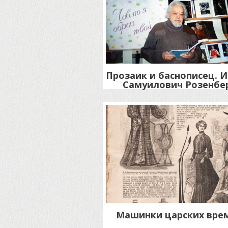
Прозаик и баснописец. 
Самуилович Розенбе
Машинки царских вре