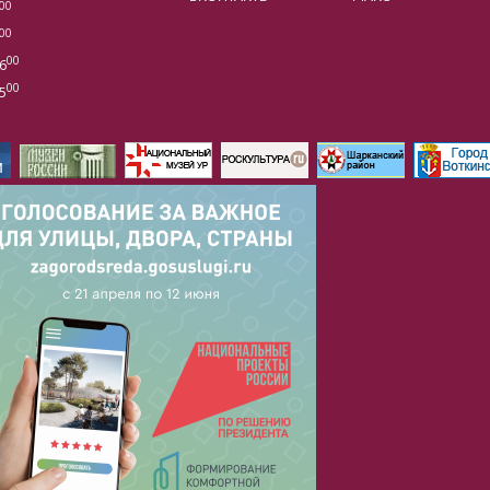
00
00
00
6
00
5