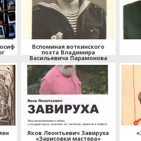
Иосиф
Вспоминая воткинского
рг
поэта Владимира
Васильевича Парамонова
мен
Яков Леонтьевич Завируха
«
«Зарисовки мастера»