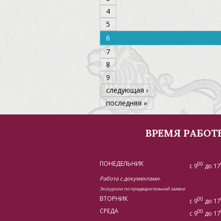
4
5
6
7
8
9
следующая ›
последняя »
ВРЕМЯ РАБОТ
ПОНЕДЕЛЬНИК
00
с 9
до 17
Работа с документами.
Экскурсии по предварительной заявке
ВТОРНИК
00
с 9
до 17
СРЕДА
00
с 9
до 17