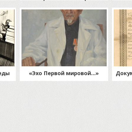
еды
«Эхо Первой мировой…»
Докум