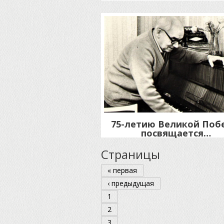
75-летию Великой Поб
посвящается…
Страницы
« первая
‹ предыдущая
1
2
3