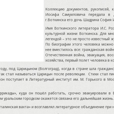
Коллекцию документов, рукописей, 
Иосифа Самуиловича передала в 
г.Воткинска его дочь Шадрина София 
Имя Воткинского литератора И.С. Ро
культурной жизни Воткинска. Для мн
легендой – это не просто известный жу
По биографии этого человека можно 
нее вместилось все: гражданская войн
Отечественная война, эвакуация, во
хозяйства, первый полет человека в 
оду, под Царицыном (Волгоград), когда в стране шла граждан
так стал называться Царицын после революции. Стихи стал пис
 он поступает в Литературный институт им. М. Горького в Мо
ды», куда он пошёл работать, срочно эвакуировали в В
ым уральским городком окажется связана его дальнейшая жизнь.
Сталинская вахта» и возглавлял литературное объединение при н