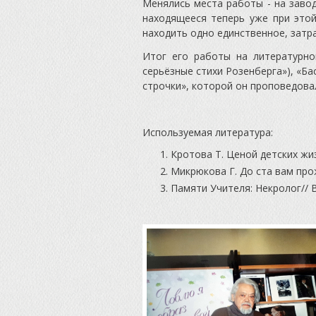
Менялись места работы - на заво
находящееся теперь уже при этой
находить одно единственное, затр
Итог его работы на литературно
серьёзные стихи Розенберга»), «Ба
строчки», которой он проповедовал
Используемая литература:
Кротова Т. Ценой детских жиз
Микрюкова Г. До ста вам прож
Памяти Учителя: Некролог// В