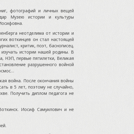
книг, фотографий и личных вещей
дар Музею истории и культуры
Иосифовна.
зенберга неотделима от истории и
огих воткинцев он стал настоящей
рналист, критик, поэт, баснописец.
изучать истории нашей родины. В
а, НЭП, первые пятилетки, Великая
сстановление разрушенного войной
космос…
ская война. После окончания войны
ать в 5 лет, поэтому не случайно,
скве. Получить диплом педагога не
откинск. Иосиф Самуилович и не
ей.