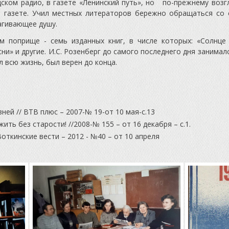
дском радио, в газете «Ленинский путь», но по-прежнему возг
 газете. Учил местных литераторов бережно обращаться со 
агивающее душу.
м поприще - семь изданных книг, в числе которых: «Солнце 
сни» и другие. И.С. Розенберг до самого последнего дня занимал
 всю жизнь, был верен до конца.
ней // ВТВ плюс – 2007-№ 19-от 10 мая-с.13
ить без старости! //2008-№ 155 – от 16 декабря – с.1.
откинские вести – 2012 - №40 – от 10 апреля