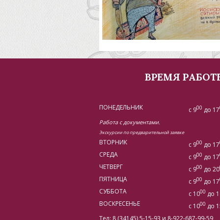
ВРЕМЯ РАБОТ
ПОНЕДЕЛЬНИК
00
с 9
до 17
Работа с документами.
Экскурсии по предварительной заявке
ВТОРНИК
00
с 9
до 17
СРЕДА
00
с 9
до 17
ЧЕТВЕРГ
00
с 9
до 20
ПЯТНИЦА
00
с 9
до 17
СУББОТА
00
с 10
до 1
ВОСКРЕСЕНЬЕ
00
с 10
до 1
Тел: 8 (34145) 5-15-93 и 8-922-687-99-59