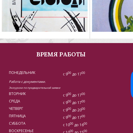
ВРЕМЯ РАБОТЫ
ПОНЕДЕЛЬНИК
00
00
с 9
до 17
Работа с документами.
Экскурсии по предварительной заявке
ВТОРНИК
00
00
с 9
до 17
СРЕДА
00
00
с 9
до 17
ЧЕТВЕРГ
00
00
с 9
до 20
ПЯТНИЦА
00
00
с 9
до 17
СУББОТА
00
00
с 10
до 16
ВОСКРЕСЕНЬЕ
00
00
с 10
до 15