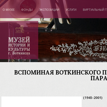
О МУЗЕЕ
ФОНДЫ
ЭКСПОЗИЦИИ
УСЛУГИ
ВИРТУАЛЬНЫЙ Т
"
ВСПОМИНАЯ ВОТКИНСКОГО П
ПАР
(1945-2001)