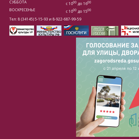
СУББОТА
00
00
с 10
до 16
ВОСКРЕСЕНЬЕ
00
00
с 10
до 15
Тел: 8 (34145) 5-15-93 и 8-922-687-99-59