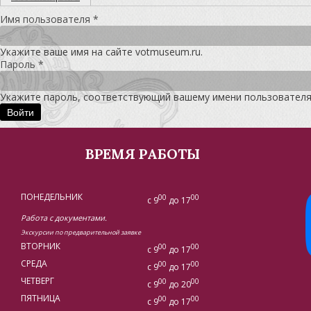
Имя пользователя
*
Укажите ваше имя на сайте votmuseum.ru.
Пароль
*
Укажите пароль, соответствующий вашему имени пользователя
ВРЕМЯ РАБОТЫ
ПОНЕДЕЛЬНИК
00
00
с 9
до 17
Работа с документами.
Экскурсии по предварительной заявке
ВТОРНИК
00
00
с 9
до 17
СРЕДА
00
00
с 9
до 17
ЧЕТВЕРГ
00
00
с 9
до 20
ПЯТНИЦА
00
00
с 9
до 17