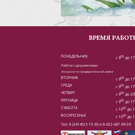
ВРЕМЯ РАБОТ
ПОНЕДЕЛЬНИК
00
с 9
до 17
Работа с документами.
Экскурсии по предварительной заявке
ВТОРНИК
00
с 9
до 17
СРЕДА
00
с 9
до 17
ЧЕТВЕРГ
00
с 9
до 20
ПЯТНИЦА
00
с 9
до 17
СУББОТА
00
с 10
до 1
ВОСКРЕСЕНЬЕ
00
с 10
до 1
Тел: 8 (34145) 5-15-93 и 8-922-687-99-59