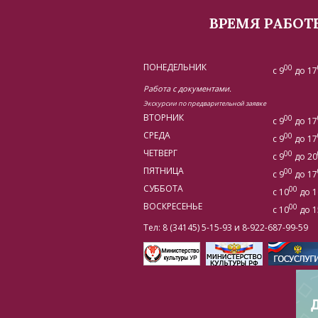
ВРЕМЯ РАБОТ
ПОНЕДЕЛЬНИК
00
с 9
до 17
Работа с документами.
Экскурсии по предварительной заявке
ВТОРНИК
00
с 9
до 17
СРЕДА
00
с 9
до 17
ЧЕТВЕРГ
00
с 9
до 20
ПЯТНИЦА
00
с 9
до 17
СУББОТА
00
с 10
до 1
ВОСКРЕСЕНЬЕ
00
с 10
до 1
Тел: 8 (34145) 5-15-93 и 8-922-687-99-59