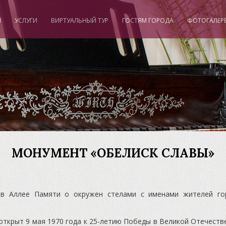
И
УСЛУГИ
ВИРТУАЛЬНЫЙ ТУР
ГОСТЯМ ГОРОДА
ФОТОГАЛЕР
МОНУМЕНТ «ОБЕЛИСК СЛАВЫ»
 в Аллее Памяти о окружен стелами с именами жителей го
ткрыт 9 мая 1970 года к 25-летию Победы в Великой Отечеств