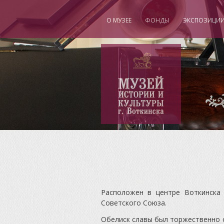
О МУЗЕЕ
ФОНДЫ
ЭКСПОЗИЦИ
"
Расположен в центре Воткинска
Советского Союза.
Обелиск славы был торжественно о