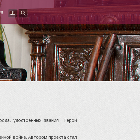
ЕЯ
рода, удостоенных звания Герой
енной войне. Автором проекта стал