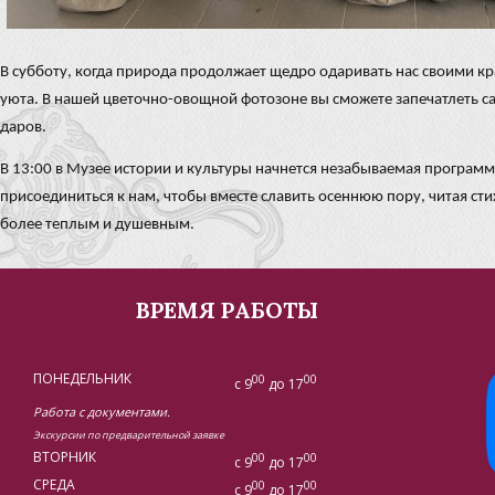
В субботу, когда природа продолжает щедро одаривать нас своими к
уюта. В нашей цветочно-овощной фотозоне вы сможете запечатлеть с
даров.
В 13:00 в Музее истории и культуры начнется незабываемая программ
присоединиться к нам, чтобы вместе славить осеннюю пору, читая сти
более теплым и душевным.
ВРЕМЯ РАБОТЫ
ПОНЕДЕЛЬНИК
00
00
с 9
до 17
Работа с документами.
Экскурсии по предварительной заявке
ВТОРНИК
00
00
с 9
до 17
СРЕДА
00
00
с 9
до 17