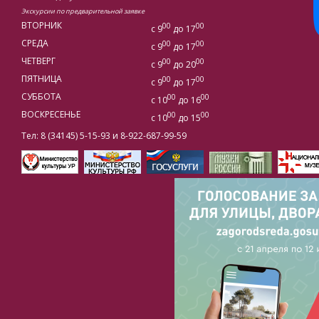
Экскурсии по предварительной заявке
ВТОРНИК
00
00
с 9
до 17
СРЕДА
00
00
с 9
до 17
ЧЕТВЕРГ
00
00
с 9
до 20
ПЯТНИЦА
00
00
с 9
до 17
СУББОТА
00
00
с 10
до 16
ВОСКРЕСЕНЬЕ
00
00
с 10
до 15
Тел: 8 (34145) 5-15-93 и 8-922-687-99-59