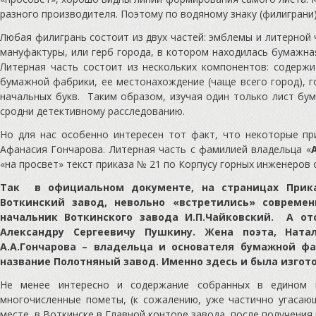
разного производителя. Поэтому по водяному знаку (филиграни
Любая филигрань состоит из двух частей: эмблемы и литерной
мануфактуры, или герб города, в котором находилась бумажная
Литерная часть состоит из нескольких компонентов: содержи
бумажной фабрики, ее местонахождение (чаще всего город), г
начальных букв. Таким образом, изучая один только лист бу
сродни детективному расследованию.
Но для нас особенно интересен тот факт, что некоторые п
Афанасия Гончарова. Литерная часть с фамилией владельца «
«на просвет» текст приказа № 21 по Корпусу горных инженеров о
Так в официальном документе, на страницах Прика
Воткинский завод, невольно «встретились» соврем
начальник Воткинского завода И.П.Чайковский. А о
Александру Сергеевичу Пушкину. Жена поэта, Ната
А.А.Гончарова – владельца и основателя бумажной ф
название Полотняный завод. Именно здесь и была изгот
Не менее интересно и содержание собранных в едином 
многочисленные пометы, (к сожалению, уже частично угаса
месте, в Воткинске в Главной конторе завода, после получения 