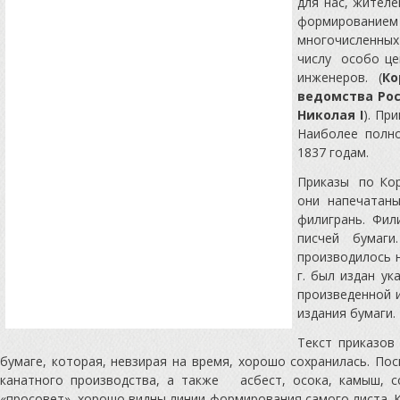
для нас, жителе
формированием 
многочисленных
числу особо це
инженеров. (
Ко
ведомства Рос
Николая I
). Пр
Наиболее полно
1837 годам.
Приказы по Кор
они напечатан
филигрань. Фил
писчей бумаги
производилось н
г. был издан у
произведенной 
издания бумаги.
Текст приказов
бумаге, которая, невзирая на время, хорошо сохранилась. По
канатного производства, а также асбест, осока, камыш, 
«просовет», хорошо видны линии формирования самого листа. К