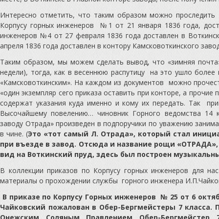
Интересно отметить, что таким образом можно проследить 
Корпусу горных инженеров №1 от 21 января 1836 года, дост
инженеров №4 от 27 февраля 1836 года доставлен в Воткинск
апреля 1836 года доставлен в контору Камсковоткинского завода
Таким образом, мы можем сделать вывод, что «зимняя почта»
недели), тогда, как в весеннюю распутицу на это ушло более
«Камсковоткинским». На каждом из документов можно прочест
«один экземпляр сего приказа оставить при конторе, а прочие
содержат указания куда именно и кому их передать. Так пр
Высочайшему повелению… чиновник Горного ведомства 14 
заводу Отрада» произведен в подпоручики по уважению занима
в чине. (
Это «тот самый Л. Отрада», который стал иници
при въезде в завод. Отсюда и название рощи «ОТРАДА»,
вид на Воткинский пруд, здесь был построен музыкальн
В коллекции приказов по Корпусу горных инженеров для нас
материалы о прохождении службы горного инженера И.П.Чайковс
В приказе по Корпусу Горных инженеров № 25 от 6 октя
Чайковский пожалован в Обер-Бергмейстеры 7 класса. 
Онежским Соляным Правлением Обер-Бергмейстер 