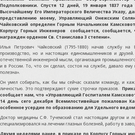
Подполковники. Спустя 12 дней, 19 января 1837 г
Высочайшему Его Императорского Величества Указу, да
представлению моему, Управляющий Онежским Соля
Чайковский определен Горным Начальником Камсковотк
Корпусу Горных Инженеров сообщается, сообщается,
награжден орденом Св. Станислава 3 степени».
Илья Петрович Чайковский (1795-1880) начав службу на
производство, но и настоящих единомышленников и друзей.
отечественной инженерной мысли, организация промышленного 
и в России. То, что он сделал, состоя на службе, давало ему
полезна».
Он умел собирать, как бы мы сейчас сказали команду, и каж
личностью. Это подтверждают сухие строчки приказов.
Прик
сообщает нам, что «Управляющий Госпиталем Камсково
14 день сего декабря Всемилостивейше пожалован Ка
особенное усердие по образованию для Удельного ведом
Доктор медицины С.Ф. Тучемский стал настоящим другом и л
специализировался на лечении глазных болезней, работу в заво
Двумя неделями ранее, в приказе по Корпусу Горных и